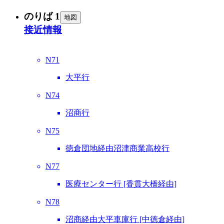
のりば 1
地図
接近情報
N71
大平行
N74
沼商行
N75
徳倉団地経由沼津商業高校行
N77
医療センター行 [香貫大橋経由]
N78
沼商経由大平車庫行 [中徳倉経由]