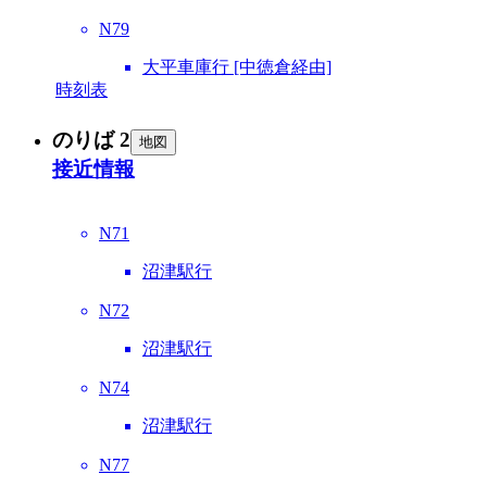
N79
大平車庫行 [中徳倉経由]
時刻表
のりば 2
地図
接近情報
N71
沼津駅行
N72
沼津駅行
N74
沼津駅行
N77