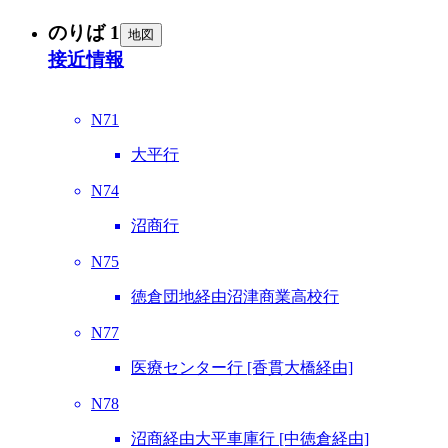
のりば 1
地図
接近情報
N71
大平行
N74
沼商行
N75
徳倉団地経由沼津商業高校行
N77
医療センター行 [香貫大橋経由]
N78
沼商経由大平車庫行 [中徳倉経由]