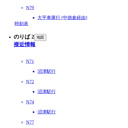
N79
大平車庫行 [中徳倉経由]
時刻表
のりば 2
地図
接近情報
N71
沼津駅行
N72
沼津駅行
N74
沼津駅行
N77