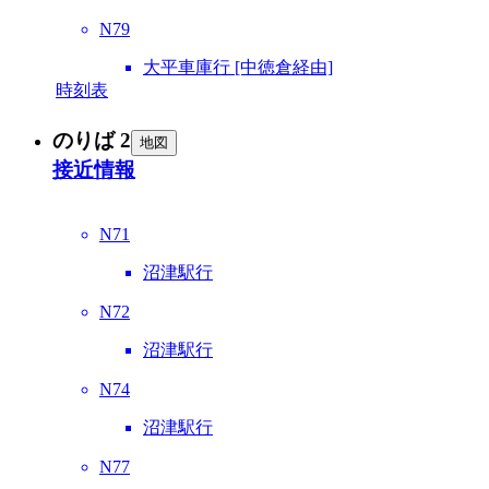
N79
大平車庫行 [中徳倉経由]
時刻表
のりば 2
地図
接近情報
N71
沼津駅行
N72
沼津駅行
N74
沼津駅行
N77