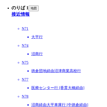
のりば 1
地図
接近情報
N71
大平行
N74
沼商行
N75
徳倉団地経由沼津商業高校行
N77
医療センター行 [香貫大橋経由]
N78
沼商経由大平車庫行 [中徳倉経由]