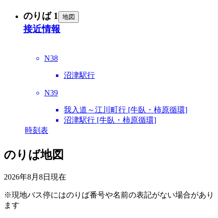
のりば 1
地図
接近情報
N38
沼津駅行
N39
我入道～江川町行 [牛臥・柿原循環]
沼津駅行 [牛臥・柿原循環]
時刻表
のりば地図
2026年8月8日
現在
※現地バス停にはのりば番号や名前の表記がない場合があり
ます