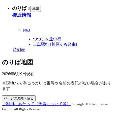
のりば 1
地図
接近情報
N63
つつじヶ丘中行
三島駅行 [川原ヶ谷経由]
時刻表
のりば地図
2026年8月9日
現在
※現地バス停にはのりば番号や名前の表記がない場合があり
ます
ページの先頭へ戻る
ご利用にあたって（免責について等）
Copyright © Tokai Jidosha
Co.,Ltd. All Rights Reserved.