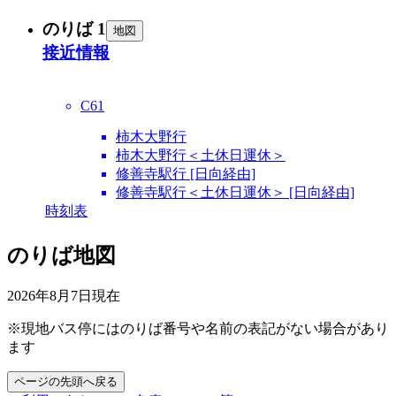
のりば 1
地図
接近情報
C61
柿木大野行
柿木大野行＜土休日運休＞
修善寺駅行 [日向経由]
修善寺駅行＜土休日運休＞ [日向経由]
時刻表
のりば地図
2026年8月7日
現在
※現地バス停にはのりば番号や名前の表記がない場合があり
ます
ページの先頭へ戻る