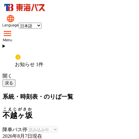
お知らせ 1件
開く
戻る
系統・時刻表・のりば一覧
こえじがさか
不越ヶ坂
降車バス停
2026年8月7日
現在