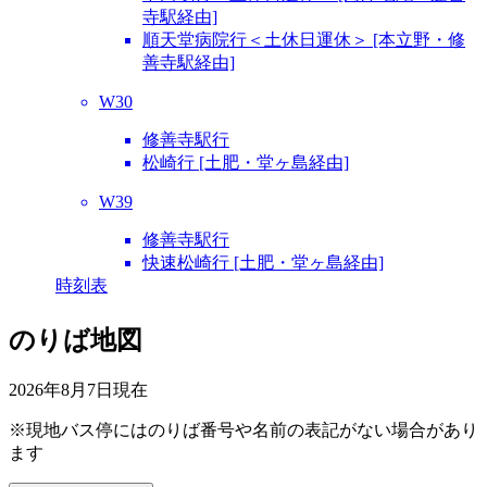
寺駅経由]
順天堂病院行＜土休日運休＞ [本立野・修
善寺駅経由]
W30
修善寺駅行
松崎行 [土肥・堂ヶ島経由]
W39
修善寺駅行
快速松崎行 [土肥・堂ヶ島経由]
時刻表
のりば地図
2026年8月7日
現在
※現地バス停にはのりば番号や名前の表記がない場合があり
ます