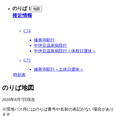
のりば 1
地図
接近情報
C74
修善寺駅行
中伊豆温泉病院行
中伊豆温泉病院行＜休校日運休＞
C75
修善寺駅行＜土休日運休＞
時刻表
のりば地図
2026年8月7日
現在
※現地バス停にはのりば番号や名前の表記がない場合があり
ます