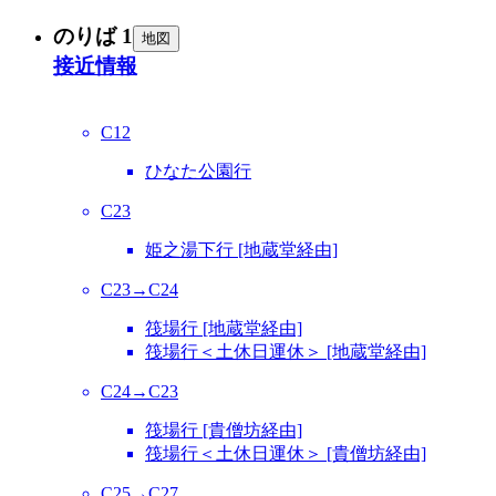
のりば 1
地図
接近情報
C12
ひなた公園行
C23
姫之湯下行 [地蔵堂経由]
C23→C24
筏場行 [地蔵堂経由]
筏場行＜土休日運休＞ [地蔵堂経由]
C24→C23
筏場行 [貴僧坊経由]
筏場行＜土休日運休＞ [貴僧坊経由]
C25→C27