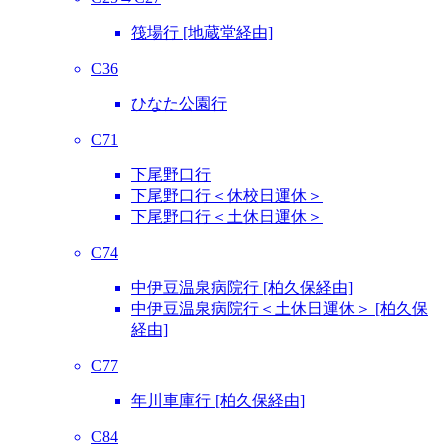
筏場行 [地蔵堂経由]
C36
ひなた公園行
C71
下尾野口行
下尾野口行＜休校日運休＞
下尾野口行＜土休日運休＞
C74
中伊豆温泉病院行 [柏久保経由]
中伊豆温泉病院行＜土休日運休＞ [柏久保
経由]
C77
年川車庫行 [柏久保経由]
C84