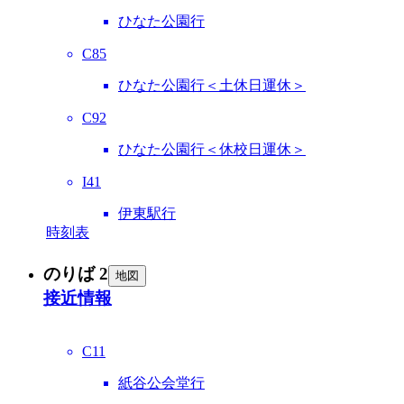
ひなた公園行
C85
ひなた公園行＜土休日運休＞
C92
ひなた公園行＜休校日運休＞
I41
伊東駅行
時刻表
のりば 2
地図
接近情報
C11
紙谷公会堂行