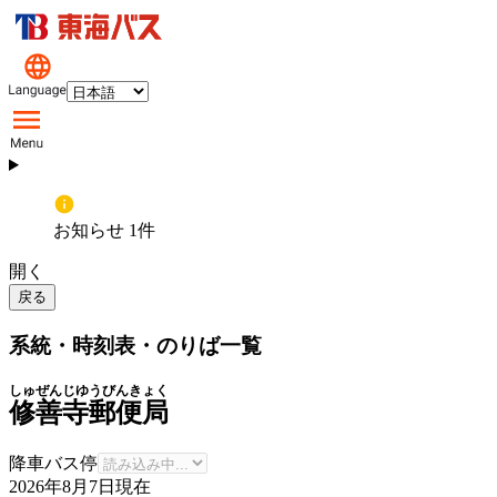
お知らせ 1件
開く
戻る
系統・時刻表・のりば一覧
しゅぜんじゆうびんきょく
修善寺郵便局
降車バス停
2026年8月7日
現在