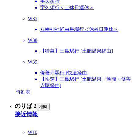
宇久須行
宇久須行＜土休日運休＞
W35
八幡神社経由馬場行＜休校日運休＞
W38
【特急】三島駅行 [土肥温泉経由]
W39
修善寺駅行 [快速経由]
【快速】三島駅行 [土肥温泉・狭間・修善
寺駅経由]
時刻表
のりば 2
地図
接近情報
W10