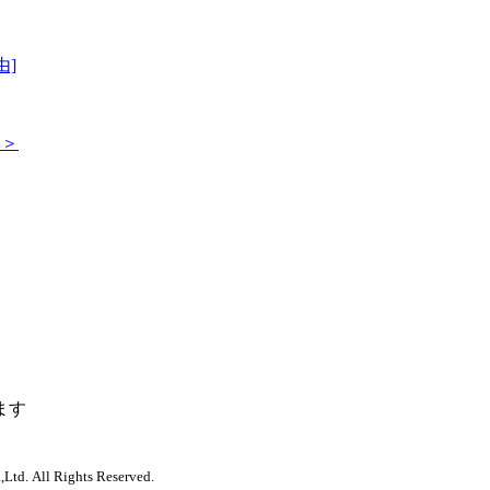
由]
休＞
ます
,Ltd. All Rights Reserved.