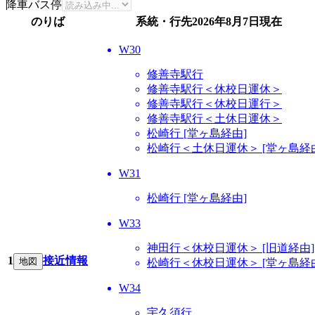
降車バス停
のりば
系統・行先
2026年8月7日
現在
W30
修善寺駅行
修善寺駅行＜休校日運休＞
修善寺駅行＜休校日運行＞
修善寺駅行＜土休日運休＞
松崎行 [堂ヶ島経由]
松崎行＜土休日運休＞ [堂ヶ島経
W31
松崎行 [堂ヶ島経由]
W33
神田行＜休校日運休＞ [旧道経由]
1
接近情報
地図
松崎行＜休校日運休＞ [堂ヶ島経
W34
宇久須行