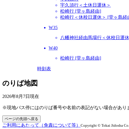
宇久須行＜土休日運休＞
松崎行 [堂ヶ島経由]
松崎行＜休校日運休＞ [堂ヶ島経
W35
八幡神社経由馬場行＜休校日運
W40
松崎行 [堂ヶ島経由]
時刻表
のりば地図
2026年8月7日
現在
※現地バス停にはのりば番号や名前の表記がない場合があり
ページの先頭へ戻る
ご利用にあたって（免責について等）
Copyright © Tokai Jidosha Co.