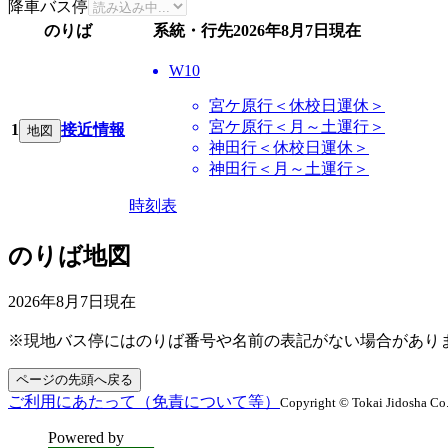
降車バス停
のりば
系統・行先
2026年8月7日
現在
W10
宮ケ原行＜休校日運休＞
宮ケ原行＜月～土運行＞
1
接近情報
地図
神田行＜休校日運休＞
神田行＜月～土運行＞
時刻表
のりば地図
2026年8月7日
現在
※現地バス停にはのりば番号や名前の表記がない場合があり
ページの先頭へ戻る
ご利用にあたって（免責について等）
Copyright © Tokai Jidosha Co.
Powered by