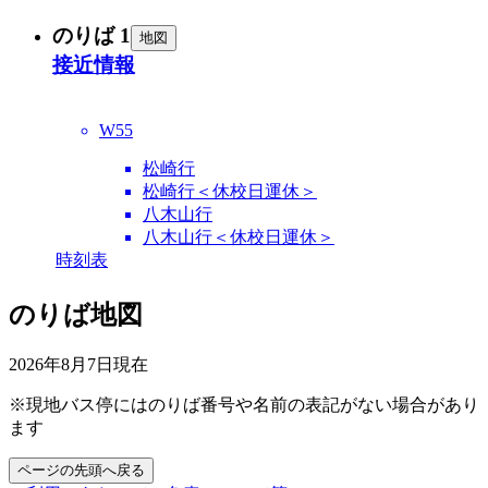
のりば 1
地図
接近情報
W55
松崎行
松崎行＜休校日運休＞
八木山行
八木山行＜休校日運休＞
時刻表
のりば地図
2026年8月7日
現在
※現地バス停にはのりば番号や名前の表記がない場合があり
ます
ページの先頭へ戻る