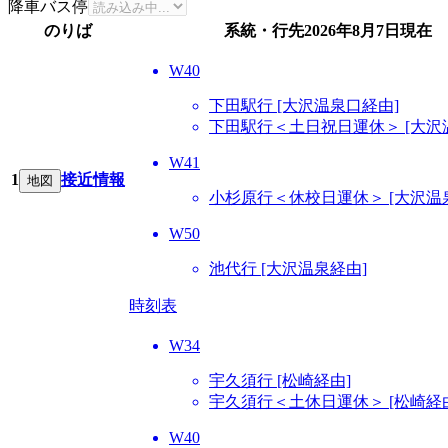
降車バス停
のりば
系統・行先
2026年8月7日
現在
W40
下田駅行 [大沢温泉口経由]
下田駅行＜土日祝日運休＞ [大沢
W41
1
接近情報
地図
小杉原行＜休校日運休＞ [大沢温
W50
池代行 [大沢温泉経由]
時刻表
W34
宇久須行 [松崎経由]
宇久須行＜土休日運休＞ [松崎経
W40