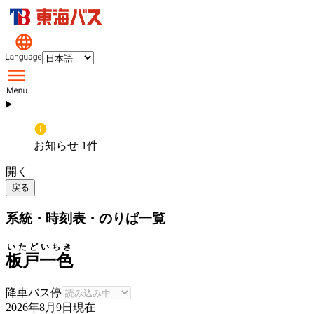
お知らせ 1件
開く
戻る
系統・時刻表・のりば一覧
いたどいちき
板戸一色
降車バス停
2026年8月9日
現在