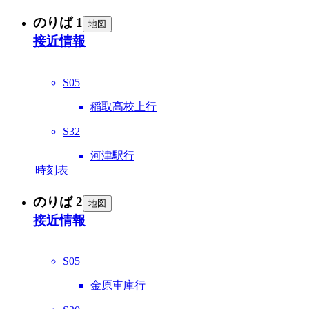
のりば 1
地図
接近情報
S05
稲取高校上行
S32
河津駅行
時刻表
のりば 2
地図
接近情報
S05
金原車庫行