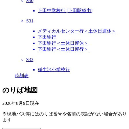
S30
下田中学校行 [下田駅経由]
S31
メディカルセンター行＜土休日運休＞
下田駅行
下田駅行＜土休日運休＞
下田駅行＜土休日運行＞
S33
稲生沢小学校行
時刻表
のりば地図
2026年8月9日
現在
※現地バス停にはのりば番号や名前の表記がない場合があり
ます