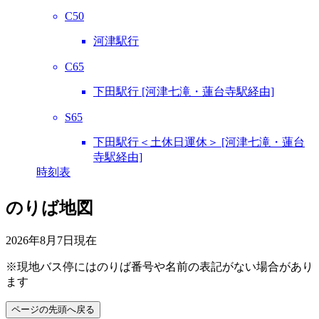
C50
河津駅行
C65
下田駅行 [河津七滝・蓮台寺駅経由]
S65
下田駅行＜土休日運休＞ [河津七滝・蓮台
寺駅経由]
時刻表
のりば地図
2026年8月7日
現在
※現地バス停にはのりば番号や名前の表記がない場合があり
ます
ページの先頭へ戻る