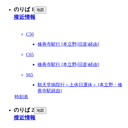
のりば 1
地図
接近情報
C50
修善寺駅行 [本立野(旧道)経由]
C65
修善寺駅行 [本立野(旧道)経由]
S65
順天堂病院行＜土休日運休＞ [本立野・修
善寺駅経由]
時刻表
のりば 2
地図
接近情報