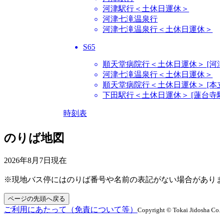
河津駅行＜土休日運休＞
河津七滝温泉行
河津七滝温泉行＜土休日運休＞
S65
順天堂病院行＜土休日運休＞ [河
河津七滝温泉行＜土休日運休＞
順天堂病院行＜土休日運休＞ [本
下田駅行＜土休日運休＞ [蓮台寺
時刻表
のりば地図
2026年8月7日
現在
※現地バス停にはのりば番号や名前の表記がない場合があり
ページの先頭へ戻る
ご利用にあたって（免責について等）
Copyright © Tokai Jidosha Co.