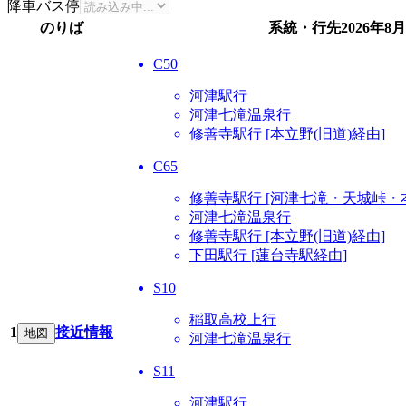
降車バス停
のりば
系統・行先
2026年8
C50
河津駅行
河津七滝温泉行
修善寺駅行 [本立野(旧道)経由]
C65
修善寺駅行 [河津七滝・天城峠・
河津七滝温泉行
修善寺駅行 [本立野(旧道)経由]
下田駅行 [蓮台寺駅経由]
S10
稲取高校上行
1
接近情報
地図
河津七滝温泉行
S11
河津駅行