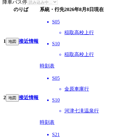
降車バス停
のりば
系統・行先
2026年8月8日
現在
S05
稲取高校上行
1
接近情報
地図
S10
稲取高校上行
時刻表
S05
金原車庫行
2
接近情報
地図
S10
河津七滝温泉行
時刻表
S21