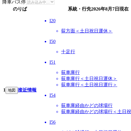
降車バス停
のりば
系統・行先
2026年8月7日
現在
I20
荻方面＜土日祝日運休＞
I50
十足行
I51
荻車庫行
荻車庫行＜土日祝日運休＞
荻車庫行＜土日祝日運行＞
1
接近情報
地図
I54
荻車庫経由かどの球場行
荻車庫経由かどの球場行＜土日
I56