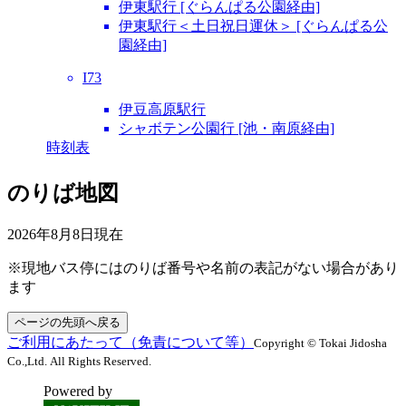
伊東駅行 [ぐらんぱる公園経由]
伊東駅行＜土日祝日運休＞ [ぐらんぱる公
園経由]
I73
伊豆高原駅行
シャボテン公園行 [池・南原経由]
時刻表
のりば地図
2026年8月8日
現在
※現地バス停にはのりば番号や名前の表記がない場合があり
ます
ページの先頭へ戻る
ご利用にあたって（免責について等）
Copyright © Tokai Jidosha
Co.,Ltd. All Rights Reserved.
Powered by