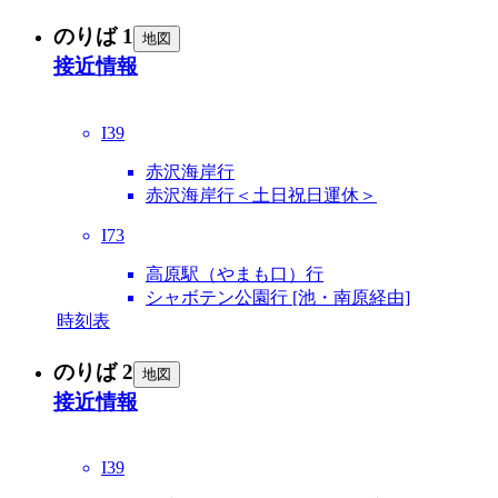
のりば 1
地図
接近情報
I39
赤沢海岸行
赤沢海岸行＜土日祝日運休＞
I73
高原駅（やまも口）行
シャボテン公園行 [池・南原経由]
時刻表
のりば 2
地図
接近情報
I39