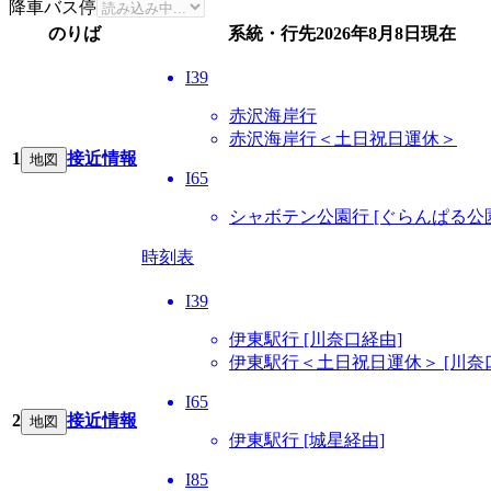
降車バス停
のりば
系統・行先
2026年8月8日
現在
I39
赤沢海岸行
赤沢海岸行＜土日祝日運休＞
1
接近情報
地図
I65
シャボテン公園行 [ぐらんぱる公
時刻表
I39
伊東駅行 [川奈口経由]
伊東駅行＜土日祝日運休＞ [川奈
I65
2
接近情報
地図
伊東駅行 [城星経由]
I85