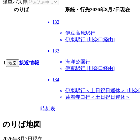
降車バス停
のりば
系統・行先
2026年8月7日
現在
I32
伊豆高原駅行
伊東駅行 [川奈口経由]
I33
海洋公園行
1
接近情報
地図
伊東駅行 [川奈口経由]
I34
伊東駅行＜土日祝日運休＞ [川奈
蓮着寺口行＜土日祝日運休＞
時刻表
のりば地図
2026年8月7日
現在