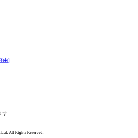
経由]
ます
,Ltd. All Rights Reserved.