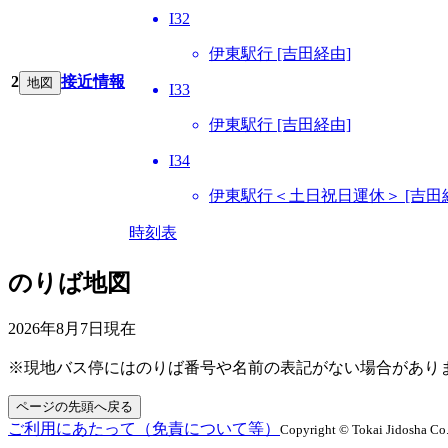
I32
伊東駅行 [吉田経由]
2
接近情報
地図
I33
伊東駅行 [吉田経由]
I34
伊東駅行＜土日祝日運休＞ [吉田
時刻表
のりば地図
2026年8月7日
現在
※現地バス停にはのりば番号や名前の表記がない場合があり
ページの先頭へ戻る
ご利用にあたって（免責について等）
Copyright © Tokai Jidosha Co.