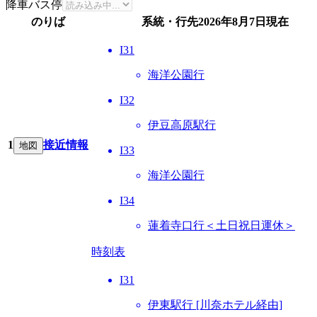
降車バス停
のりば
系統・行先
2026年8月7日
現在
I31
海洋公園行
I32
伊豆高原駅行
1
接近情報
地図
I33
海洋公園行
I34
蓮着寺口行＜土日祝日運休＞
時刻表
I31
伊東駅行 [川奈ホテル経由]