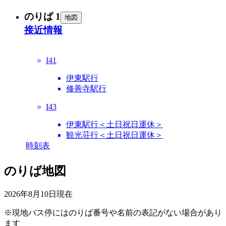
のりば 1
地図
接近情報
I41
伊東駅行
修善寺駅行
I43
伊東駅行＜土日祝日運休＞
観光荘行＜土日祝日運休＞
時刻表
のりば地図
2026年8月10日
現在
※現地バス停にはのりば番号や名前の表記がない場合があり
ます