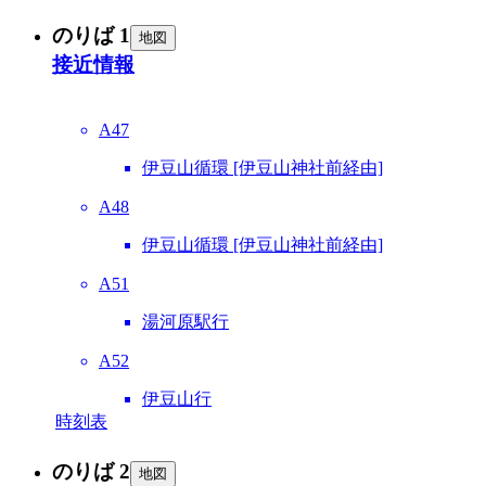
のりば 1
地図
接近情報
A47
伊豆山循環 [伊豆山神社前経由]
A48
伊豆山循環 [伊豆山神社前経由]
A51
湯河原駅行
A52
伊豆山行
時刻表
のりば 2
地図