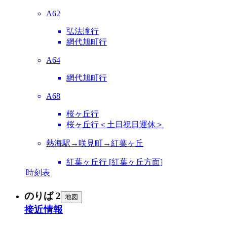
A62
弘法滝行
網代旭町行
A64
網代旭町行
A68
桜ヶ丘行
桜ヶ丘行＜土日祝日運休＞
熱海駅→咲見町→紅葉ヶ丘
紅葉ヶ丘行 [紅葉ヶ丘方面]
時刻表
のりば 2
地図
接近情報