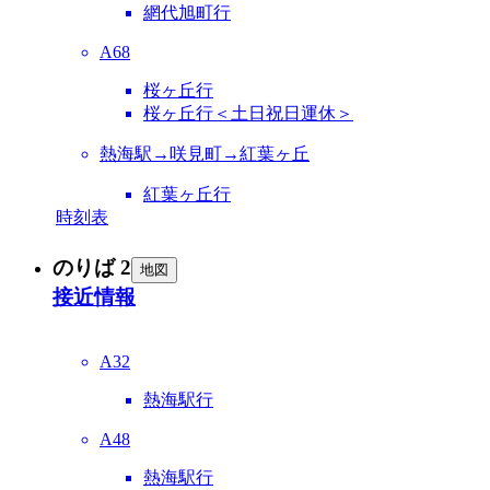
網代旭町行
A68
桜ヶ丘行
桜ヶ丘行＜土日祝日運休＞
熱海駅→咲見町→紅葉ヶ丘
紅葉ヶ丘行
時刻表
のりば 2
地図
接近情報
A32
熱海駅行
A48
熱海駅行