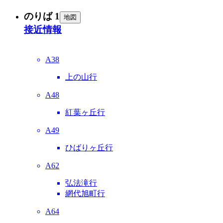
のりば 1
地図
接近情報
A38
上の山行
A48
紅葉ヶ丘行
A49
ひばりヶ丘行
A62
弘法滝行
網代旭町行
A64