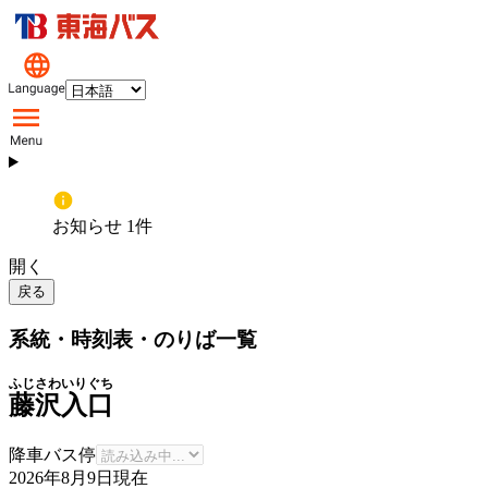
お知らせ 1件
開く
戻る
系統・時刻表・のりば一覧
ふじさわいりぐち
藤沢入口
降車バス停
2026年8月9日
現在