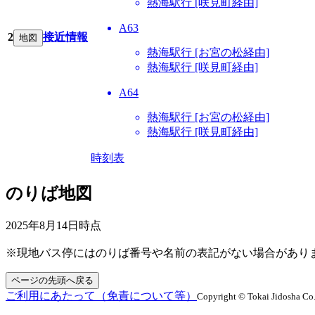
熱海駅行 [咲見町経由]
A63
2
接近情報
地図
熱海駅行 [お宮の松経由]
熱海駅行 [咲見町経由]
A64
熱海駅行 [お宮の松経由]
熱海駅行 [咲見町経由]
時刻表
のりば地図
2025年8月14日
時点
※現地バス停にはのりば番号や名前の表記がない場合があり
ページの先頭へ戻る
ご利用にあたって（免責について等）
Copyright © Tokai Jidosha Co.