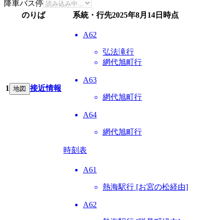
降車バス停
のりば
系統・行先
2025年8月14日
時点
A62
弘法滝行
網代旭町行
A63
1
接近情報
地図
網代旭町行
A64
網代旭町行
時刻表
A61
熱海駅行 [お宮の松経由]
A62