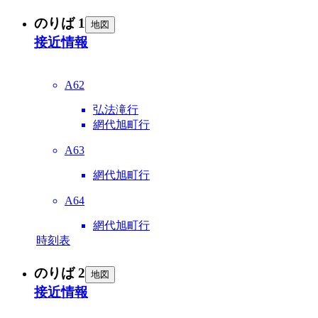
のりば 1
地図
接近情報
A62
弘法滝行
網代旭町行
A63
網代旭町行
A64
網代旭町行
時刻表
のりば 2
地図
接近情報