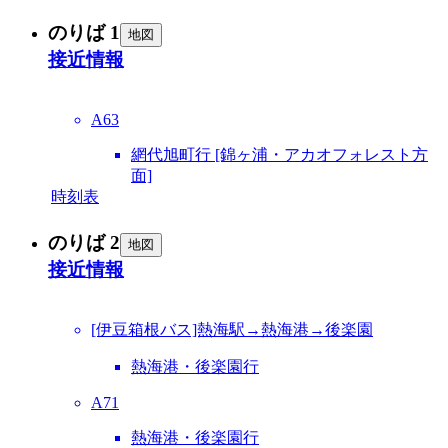
のりば 1
地図
接近情報
A63
網代旭町行 [錦ヶ浦・アカオフォレスト方
面]
時刻表
のりば 2
地図
接近情報
[伊豆箱根バス]熱海駅→熱海港→後楽園
熱海港・後楽園行
A71
熱海港・後楽園行