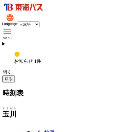
お知らせ 1件
開く
戻る
時刻表
たまがわ
玉川