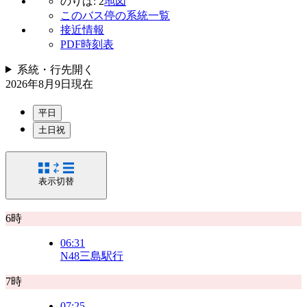
のりば: 2
地図
このバス停の系統一覧
接近情報
PDF時刻表
系統・行先
開く
2026年8月9日
現在
平日
土日祝
表示切替
6時
06:31
N48
三島駅行
7時
07:25