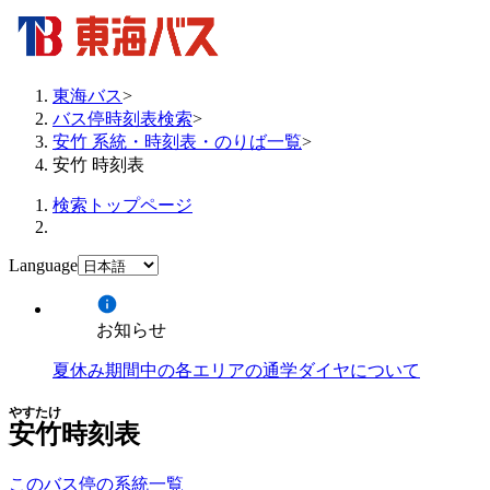
東海バス
>
バス停時刻表検索
>
安竹 系統・時刻表・のりば一覧
>
安竹 時刻表
検索トップページ
Language
お知らせ
夏休み期間中の各エリアの通学ダイヤについて
やすたけ
安竹
時刻表
このバス停の系統一覧