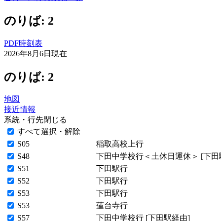
のりば: 2
PDF時刻表
2026年8月6日
現在
のりば: 2
地図
接近情報
系統・行先
閉じる
すべて選択・解除
S05
稲取高校上行
S48
下田中学校行＜土休日運休＞ [下田
S51
下田駅行
S52
下田駅行
S53
下田駅行
S53
蓮台寺行
S57
下田中学校行 [下田駅経由]