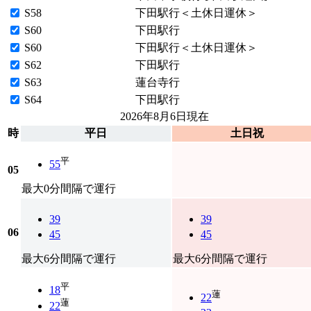
S58
下田駅行＜土休日運休＞
S60
下田駅行
S60
下田駅行＜土休日運休＞
S62
下田駅行
S63
蓮台寺行
S64
下田駅行
2026年8月6日
現在
時
平日
土日祝
平
55
05
最大0分間隔で運行
39
39
06
45
45
最大6分間隔で運行
最大6分間隔で運行
平
18
蓮
22
蓮
22