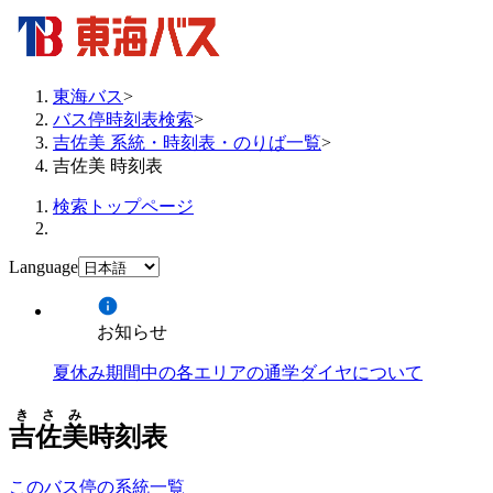
東海バス
>
バス停時刻表検索
>
吉佐美 系統・時刻表・のりば一覧
>
吉佐美 時刻表
検索トップページ
Language
お知らせ
夏休み期間中の各エリアの通学ダイヤについて
きさみ
吉佐美
時刻表
このバス停の系統一覧