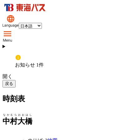
お知らせ 1件
開く
戻る
時刻表
なかむらおおはし
中村大橋