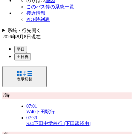
のりば: 2
地図
このバス停の系統一覧
接近情報
PDF時刻表
系統・行先
開く
2026年8月8日
現在
平日
土日祝
表示切替
7時
07:01
W40
下田駅行
07:39
S34
下田中学校行 [下田駅経由]