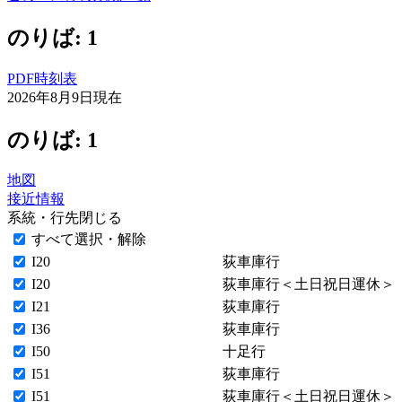
のりば: 1
PDF時刻表
2026年8月9日
現在
のりば: 1
地図
接近情報
系統・行先
閉じる
すべて選択・解除
I20
荻車庫行
I20
荻車庫行＜土日祝日運休＞
I21
荻車庫行
I36
荻車庫行
I50
十足行
I51
荻車庫行
I51
荻車庫行＜土日祝日運休＞