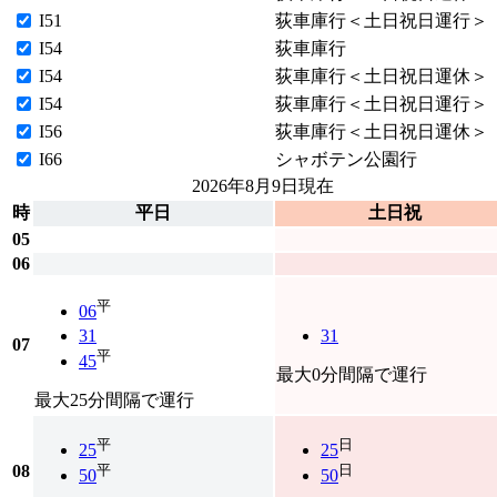
I51
荻車庫行＜土日祝日運行＞
I54
荻車庫行
I54
荻車庫行＜土日祝日運休＞
I54
荻車庫行＜土日祝日運行＞
I56
荻車庫行＜土日祝日運休＞
I66
シャボテン公園行
2026年8月9日
現在
時
平日
土日祝
05
06
平
06
31
31
07
平
45
最大0分間隔で運行
最大25分間隔で運行
平
日
25
25
08
平
日
50
50