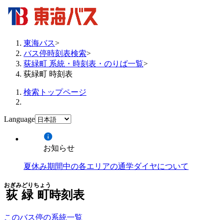
東海バス
>
バス停時刻表検索
>
荻緑町 系統・時刻表・のりば一覧
>
荻緑町 時刻表
検索トップページ
Language
お知らせ
夏休み期間中の各エリアの通学ダイヤについて
おぎみどりちょう
荻緑町
時刻表
このバス停の系統一覧