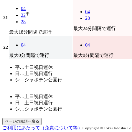
04
04
平
22
21
28
28
最大24分間隔で運行
最大18分間隔で運行
04
04
22
最大0分間隔で運行
最大0分間隔で運行
平…土日祝日運休
日…土日祝日運行
シ…シャボテン公園行
平…土日祝日運休
日…土日祝日運行
シ…シャボテン公園行
ページの先頭へ戻る
ご利用にあたって（免責について等）
Copyright © Tokai Jidosha Co.