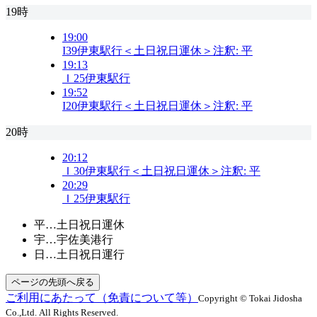
19時
19:00
I39
伊東駅行＜土日祝日運休＞
注釈:
平
19:13
Ｉ25
伊東駅行
19:52
I20
伊東駅行＜土日祝日運休＞
注釈:
平
20時
20:12
Ｉ30
伊東駅行＜土日祝日運休＞
注釈:
平
20:29
Ｉ25
伊東駅行
平…土日祝日運休
宇…宇佐美港行
日…土日祝日運行
ページの先頭へ戻る
ご利用にあたって（免責について等）
Copyright © Tokai Jidosha
Co.,Ltd. All Rights Reserved.