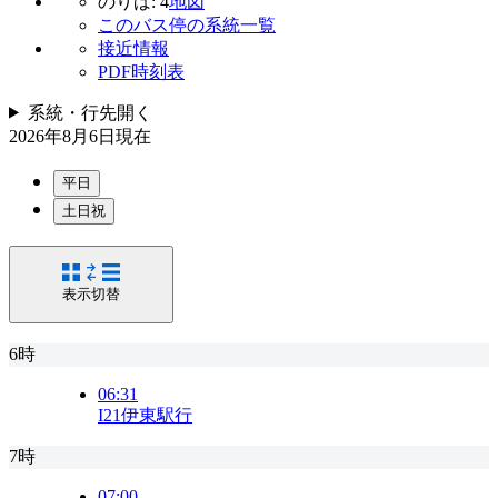
のりば: 4
地図
このバス停の系統一覧
接近情報
PDF時刻表
系統・行先
開く
2026年8月6日
現在
平日
土日祝
表示切替
6時
06:31
I21
伊東駅行
7時
07:00