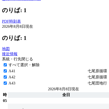
のりば: 1
PDF時刻表
2026年8月8日
現在
のりば: 1
地図
接近情報
系統・行先
閉じる
すべて選択・解除
A41
七尾原循環
A42
七尾原循環
A43
七尾団地行
2026年8月8日
現在
時
全日
05