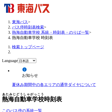
東海バス
>
バス停時刻表検索
>
熱海自動車学校 系統・時刻表・のりば一覧
>
熱海自動車学校 時刻表
検索トップページ
Language
お知らせ
夏休み期間中の各エリアの通学ダイヤについて
あたみじどうしゃがっこう
熱海自動車学校
時刻表
このバス停の系統一覧