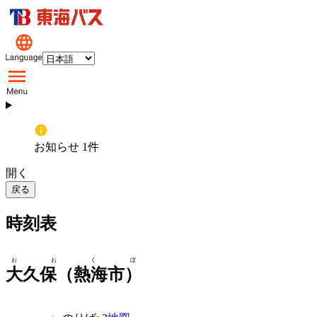
お知らせ 1件
開く
戻る
時刻表
おおくぼ
大久保（熱海市）