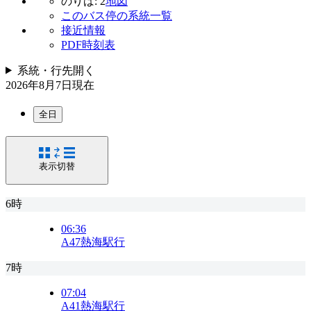
のりば: 2
地図
このバス停の系統一覧
接近情報
PDF時刻表
系統・行先
開く
2026年8月7日
現在
全日
表示切替
6時
06:36
A47
熱海駅行
7時
07:04
A41
熱海駅行