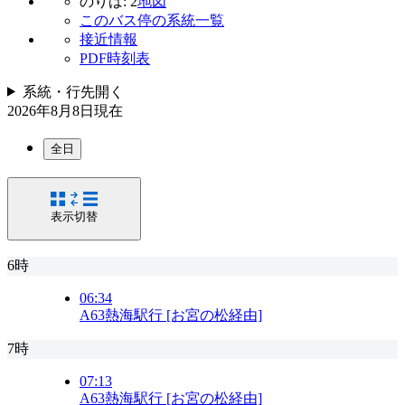
のりば: 2
地図
このバス停の系統一覧
接近情報
PDF時刻表
系統・行先
開く
2026年8月8日
現在
全日
表示切替
6時
06:34
A63
熱海駅行 [お宮の松経由]
7時
07:13
A63
熱海駅行 [お宮の松経由]