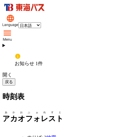
お知らせ 1件
開く
戻る
時刻表
あかおふぉれすと
アカオフォレスト