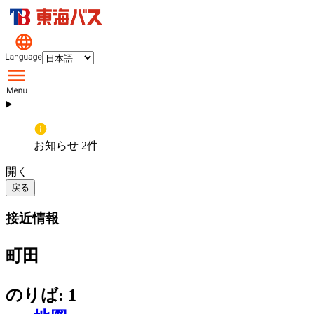
お知らせ 2件
開く
戻る
接近情報
町田
のりば: 1