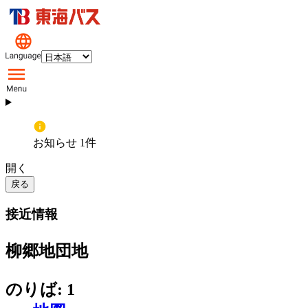
お知らせ 1件
開く
戻る
接近情報
柳郷地団地
のりば: 1