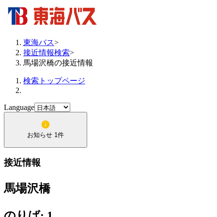
東海バス
>
接近情報検索
>
馬場沢橋の接近情報
検索トップページ
Language
お知らせ 1件
接近情報
馬場沢橋
のりば: 1