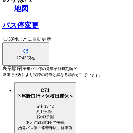
地図
バス停変更
30秒ごとに自動更新
17:42
現在
表示順序
※運行状況により実際の時刻と異なる場合がございます。
C71
下尾野口行＜休校日運休＞
定刻
19:42
約1分遅れ
19:43予測
あと約
2
時間
1
分で
発車
始発バス停「修善寺駅」発車前