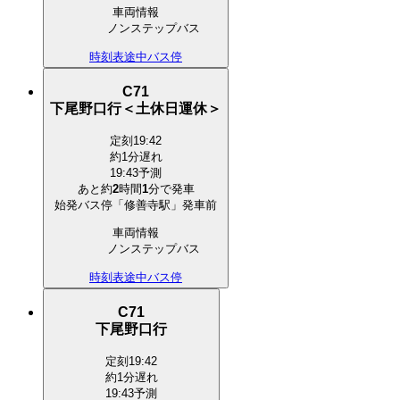
車両情報
ノンステップバス
時刻表
途中バス停
C71
下尾野口行＜土休日運休＞
定刻
19:42
約1分遅れ
19:43予測
あと約
2
時間
1
分で
発車
始発バス停「修善寺駅」発車前
車両情報
ノンステップバス
時刻表
途中バス停
C71
下尾野口行
定刻
19:42
約1分遅れ
19:43予測