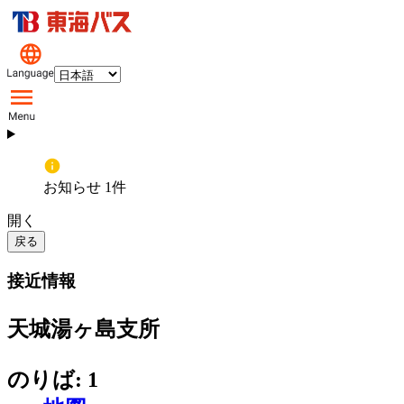
お知らせ 1件
開く
戻る
接近情報
天城湯ヶ島支所
のりば: 1