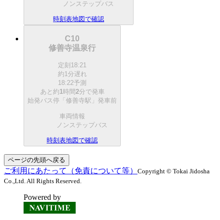
ノンステップバス
時刻表
地図で確認
C10
修善寺温泉行
定刻
18:21
約1分遅れ
18:22予測
あと約
1
時間
2
分で
発車
始発バス停「修善寺駅」発車前
車両情報
ノンステップバス
時刻表
地図で確認
ページの先頭へ戻る
ご利用にあたって（免責について等）
Copyright © Tokai Jidosha
Co.,Ltd. All Rights Reserved.
Powered by