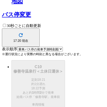
地図
バス停変更
30秒ごとに自動更新
17:20
現在
表示順序
※運行状況により実際の時刻と異なる場合がございます。
C10
修善寺温泉行＜土休日運休＞
定刻
18:21
約1分遅れ
18:22予測
あと約
1
時間
2
分で
発車
始発バス停「修善寺駅」発車前
車両情報