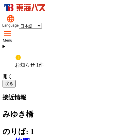
お知らせ 1件
開く
戻る
接近情報
みゆき橋
のりば: 1