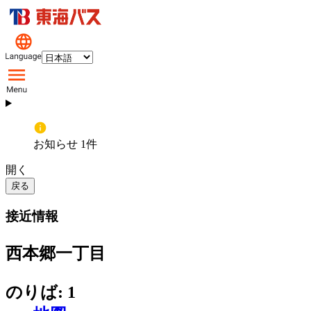
お知らせ 1件
開く
戻る
接近情報
西本郷一丁目
のりば: 1