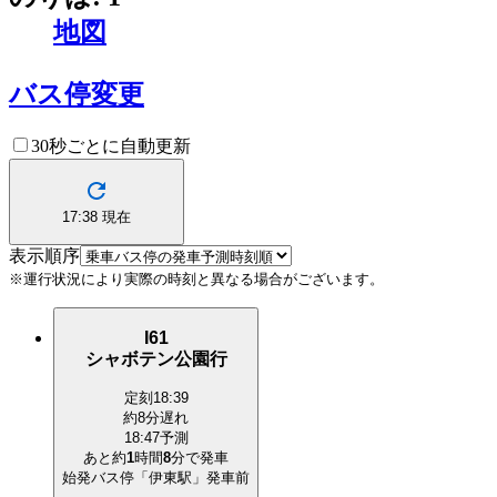
地図
バス停変更
30秒ごとに自動更新
17:38
現在
表示順序
※運行状況により実際の時刻と異なる場合がございます。
I61
シャボテン公園行
定刻
18:39
約8分遅れ
18:47予測
あと約
1
時間
8
分で
発車
始発バス停「伊東駅」発車前