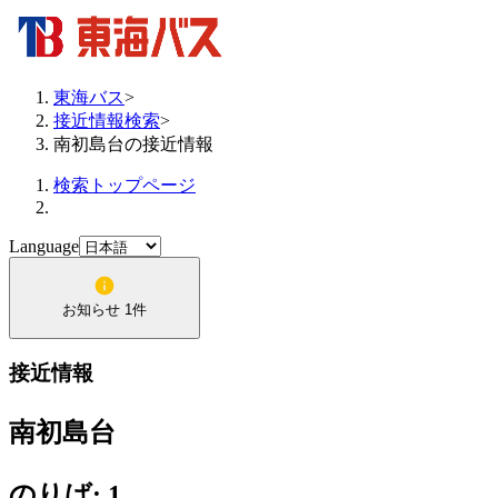
東海バス
>
接近情報検索
>
南初島台の接近情報
検索トップページ
Language
お知らせ 1件
接近情報
南初島台
のりば: 1