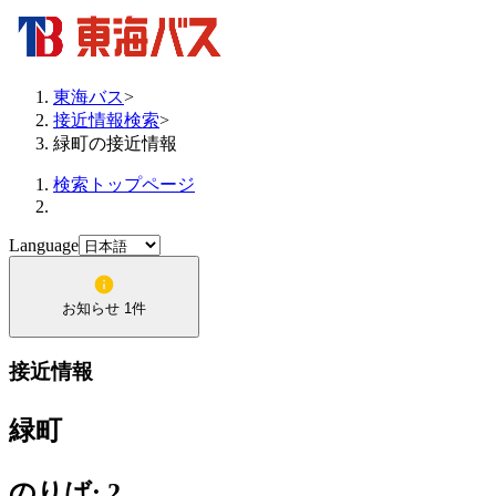
東海バス
>
接近情報検索
>
緑町の接近情報
検索トップページ
Language
お知らせ 1件
接近情報
緑町
のりば: 2