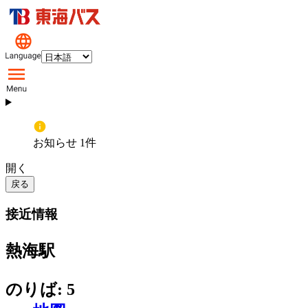
お知らせ 1件
開く
戻る
接近情報
熱海駅
のりば: 5