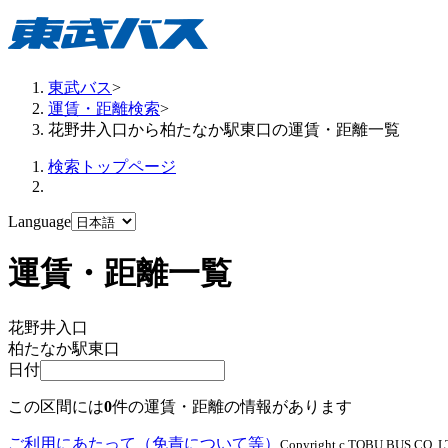
東武バス
>
運賃・距離検索
>
花野井入口から柏たなか駅東口の運賃・距離一覧
検索トップページ
Language
運賃・距離一覧
花野井入口
柏たなか駅東口
日付
この区間には
0
件の運賃・距離の情報があります
ご利用にあたって（免責について等）
Copyright c TOBU BUS CO.,LTD.