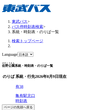
東武バス
>
バス停時刻表検索
>
系統・時刻表・のりば一覧
検索トップページ
Language
さのこうえん
佐野公園
系統・時刻表・のりば一覧
のりば
系統・行先
2026年8月9日
現在
有38
亀有駅北口
時刻表
ページの先頭へ戻る